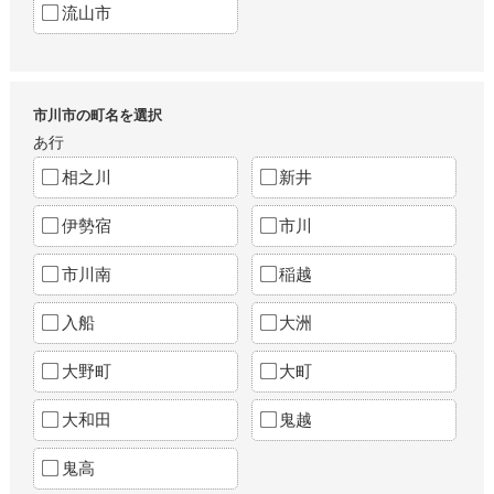
流山市
市川市の町名を選択
あ行
相之川
新井
伊勢宿
市川
市川南
稲越
入船
大洲
大野町
大町
大和田
鬼越
鬼高