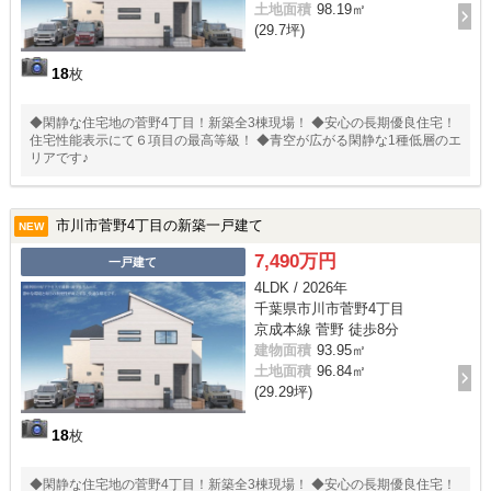
土地面積
98.19㎡
(29.7坪)
18
枚
◆閑静な住宅地の菅野4丁目！新築全3棟現場！ ◆安心の長期優良住宅！
住宅性能表示にて６項目の最高等級！ ◆青空が広がる閑静な1種低層のエ
リアです♪
市川市菅野4丁目の新築一戸建て
NEW
7,490万円
一戸建て
4LDK / 2026年
千葉県市川市菅野4丁目
京成本線 菅野 徒歩8分
建物面積
93.95㎡
土地面積
96.84㎡
(29.29坪)
18
枚
◆閑静な住宅地の菅野4丁目！新築全3棟現場！ ◆安心の長期優良住宅！