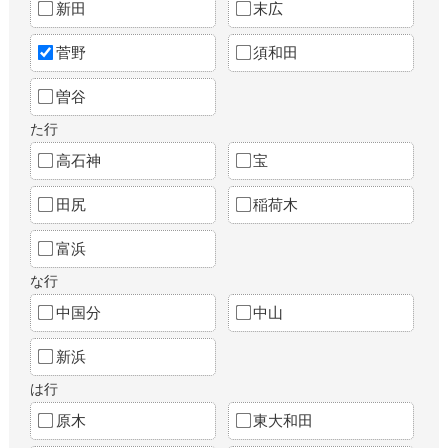
新田
末広
菅野
須和田
曽谷
た行
高石神
宝
田尻
稲荷木
富浜
な行
中国分
中山
新浜
は行
原木
東大和田