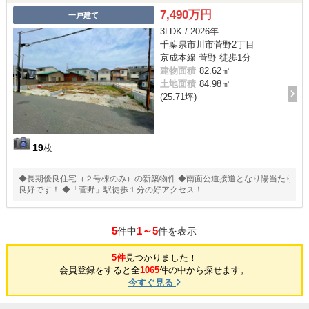
7,490万円
一戸建て
3LDK / 2026年
千葉県市川市菅野2丁目
京成本線 菅野 徒歩1分
建物面積
82.62㎡
土地面積
84.98㎡
(25.71坪)
19
枚
◆長期優良住宅（２号棟のみ）の新築物件 ◆南面公道接道となり陽当たり
良好です！ ◆「菅野」駅徒歩１分の好アクセス！
5
1～5
件中
件を表示
5件
見つかりました！
会員登録をすると全
1065
件の中から探せます。
今すぐ見る