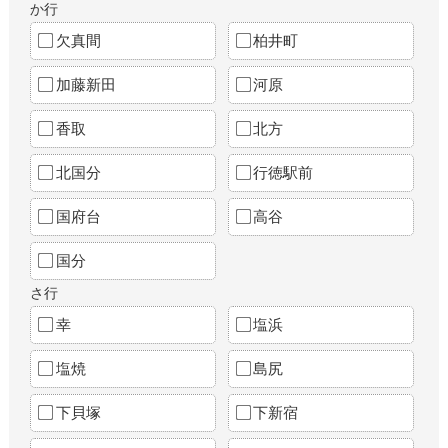
か行
欠真間
柏井町
加藤新田
河原
香取
北方
北国分
行徳駅前
国府台
高谷
国分
さ行
幸
塩浜
塩焼
島尻
下貝塚
下新宿