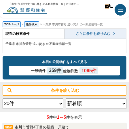
千葉県 市川市菅野 追い焚き の不動産情報一覧｜市川市の不動産のことなら優和住宅
TOPページ
物件検索
千葉県 市川市菅野 追い焚き の不動産情報一覧
現在の検索条件
さらに条件を絞り込む
千葉県 市川市菅野 追い焚き の不動産情報一覧
本日の公開物件をすべて見る
359件
1065件
一般物件
総物件数
条件を絞り込む
5
1～5
件中
件を表示
市川市菅野4丁目の新築一戸建て
NEW