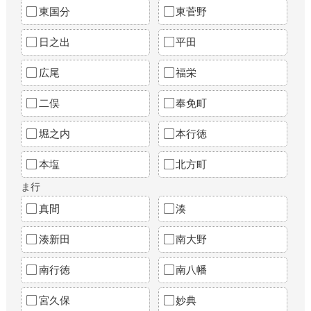
東国分
東菅野
日之出
平田
広尾
福栄
二俣
奉免町
堀之内
本行徳
本塩
北方町
ま行
真間
湊
湊新田
南大野
南行徳
南八幡
宮久保
妙典