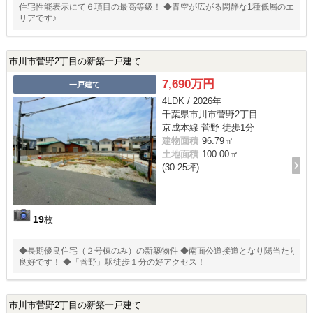
住宅性能表示にて６項目の最高等級！ ◆青空が広がる閑静な1種低層のエ
リアです♪
市川市菅野2丁目の新築一戸建て
7,690万円
一戸建て
4LDK / 2026年
千葉県市川市菅野2丁目
京成本線 菅野 徒歩1分
建物面積
96.79㎡
土地面積
100.00㎡
(30.25坪)
19
枚
◆長期優良住宅（２号棟のみ）の新築物件 ◆南面公道接道となり陽当たり
良好です！ ◆「菅野」駅徒歩１分の好アクセス！
市川市菅野2丁目の新築一戸建て