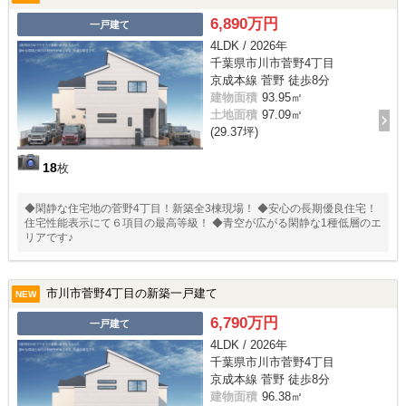
6,890万円
一戸建て
4LDK / 2026年
千葉県市川市菅野4丁目
京成本線 菅野 徒歩8分
建物面積
93.95㎡
土地面積
97.09㎡
(29.37坪)
18
枚
◆閑静な住宅地の菅野4丁目！新築全3棟現場！ ◆安心の長期優良住宅！
住宅性能表示にて６項目の最高等級！ ◆青空が広がる閑静な1種低層のエ
リアです♪
市川市菅野4丁目の新築一戸建て
NEW
6,790万円
一戸建て
4LDK / 2026年
千葉県市川市菅野4丁目
京成本線 菅野 徒歩8分
建物面積
96.38㎡