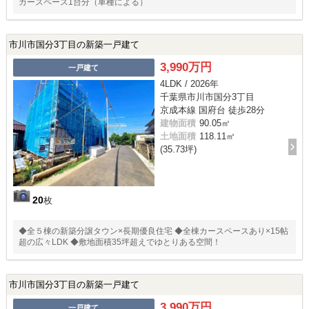
カースペース1台分（車種による）
市川市国分3丁目の新築一戸建て
3,990万円
一戸建て
4LDK / 2026年
千葉県市川市国分3丁目
京成本線 国府台 徒歩28分
建物面積
90.05㎡
土地面積
118.11㎡
(35.73坪)
20
枚
◆全５棟の新築分譲タウン×長期優良住宅 ◆全棟カースペースあり×15帖
超の広々LDK ◆敷地面積35坪超えでゆとりある空間！
市川市国分3丁目の新築一戸建て
3,990万円
一戸建て