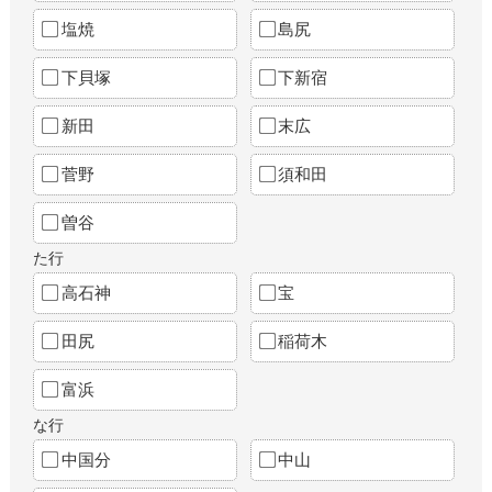
塩焼
島尻
下貝塚
下新宿
新田
末広
菅野
須和田
曽谷
た行
高石神
宝
田尻
稲荷木
富浜
な行
中国分
中山