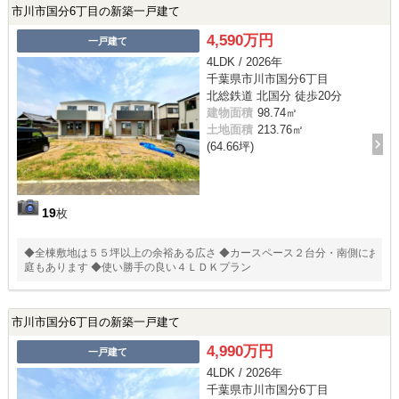
市川市国分6丁目の新築一戸建て
4,590万円
一戸建て
4LDK / 2026年
千葉県市川市国分6丁目
北総鉄道 北国分 徒歩20分
建物面積
98.74㎡
土地面積
213.76㎡
(64.66坪)
19
枚
◆全棟敷地は５５坪以上の余裕ある広さ ◆カースペース２台分・南側にお
庭もあります ◆使い勝手の良い４ＬＤＫプラン
市川市国分6丁目の新築一戸建て
4,990万円
一戸建て
4LDK / 2026年
千葉県市川市国分6丁目