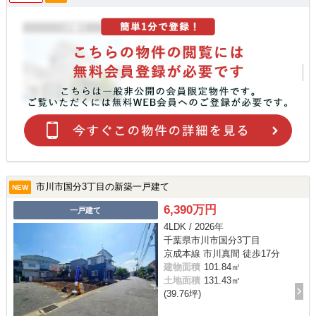
市川市国分3丁目の新築一戸建て
NEW
6,390万円
一戸建て
4LDK / 2026年
千葉県市川市国分3丁目
京成本線 市川真間 徒歩17分
建物面積
101.84㎡
土地面積
131.43㎡
(39.76坪)