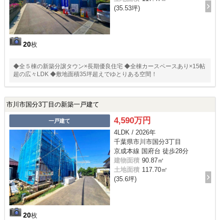
(35.53坪)
20
枚
◆全５棟の新築分譲タウン×長期優良住宅 ◆全棟カースペースあり×15帖
超の広々LDK ◆敷地面積35坪超えでゆとりある空間！
市川市国分3丁目の新築一戸建て
4,590万円
一戸建て
4LDK / 2026年
千葉県市川市国分3丁目
京成本線 国府台 徒歩28分
建物面積
90.87㎡
土地面積
117.70㎡
(35.6坪)
20
枚