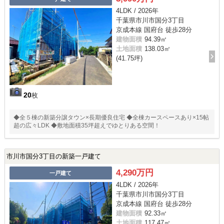
4LDK / 2026年
千葉県市川市国分3丁目
京成本線 国府台 徒歩28分
建物面積
94.39㎡
土地面積
138.03㎡
(41.75坪)
20
枚
◆全５棟の新築分譲タウン×長期優良住宅 ◆全棟カースペースあり×15帖
超の広々LDK ◆敷地面積35坪超えでゆとりある空間！
市川市国分3丁目の新築一戸建て
4,290万円
一戸建て
4LDK / 2026年
千葉県市川市国分3丁目
京成本線 国府台 徒歩28分
建物面積
92.33㎡
土地面積
117.47㎡