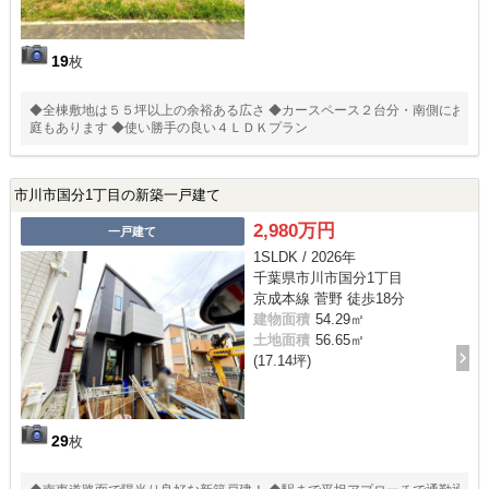
19
枚
◆全棟敷地は５５坪以上の余裕ある広さ ◆カースペース２台分・南側にお
庭もあります ◆使い勝手の良い４ＬＤＫプラン
市川市国分1丁目の新築一戸建て
2,980万円
一戸建て
1SLDK / 2026年
千葉県市川市国分1丁目
京成本線 菅野 徒歩18分
建物面積
54.29㎡
土地面積
56.65㎡
(17.14坪)
29
枚