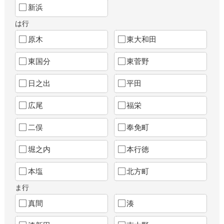
新浜
は行
原木
東大和田
東国分
東菅野
日之出
平田
広尾
福栄
二俣
奉免町
堀之内
本行徳
本塩
北方町
ま行
真間
湊