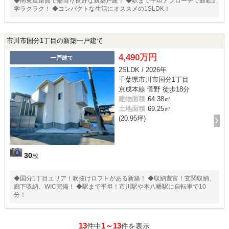
◆南東道路面で陽当り良好な新築戸建！ ◆駅まで平坦アプローチで通勤通
学ラクラク！ ◆コンパクトな生活にオススメの1SLDK！
市川市国分1丁目の新築一戸建て
4,490万円
一戸建て
2SLDK / 2026年
千葉県市川市国分1丁目
京成本線 菅野 徒歩18分
建物面積
64.38㎡
土地面積
69.25㎡
(20.95坪)
30
枚
◆国分1丁目エリア！吹抜けロフトがある新築！ ◆収納豊富！玄関収納、
廊下収納、WIC完備！ ◆駅まで平坦！市川駅や本八幡駅に自転車で10
分！
13
1～13
件中
件を表示