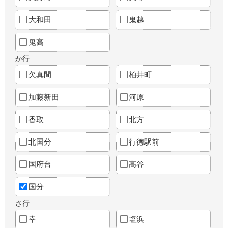
大和田
鬼越
鬼高
か行
欠真間
柏井町
加藤新田
河原
香取
北方
北国分
行徳駅前
国府台
高谷
国分
さ行
幸
塩浜