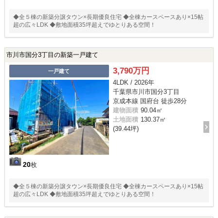
◆全５棟の新築分譲タウン×長期優良住宅 ◆全棟カースペースあり×15帖
超の広々LDK ◆敷地面積35坪超えでゆとりある空間！
市川市国分3丁目の新築一戸建て
3,790万円
一戸建て
4LDK / 2026年
千葉県市川市国分3丁目
京成本線 国府台 徒歩28分
建物面積
90.04㎡
土地面積
130.37㎡
(39.44坪)
20
枚
◆全５棟の新築分譲タウン×長期優良住宅 ◆全棟カースペースあり×15帖
超の広々LDK ◆敷地面積35坪超えでゆとりある空間！