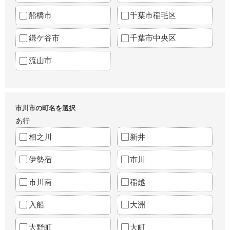
船橋市
千葉市稲毛区
鎌ケ谷市
千葉市中央区
流山市
市川市の町名を選択
あ行
相之川
新井
伊勢宿
市川
市川南
稲越
入船
大洲
大野町
大町