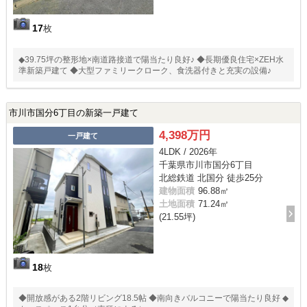
17
枚
◆39.75坪の整形地×南道路接道で陽当たり良好♪ ◆長期優良住宅×ZEH水
準新築戸建て ◆大型ファミリークローク、食洗器付きと充実の設備♪
市川市国分6丁目の新築一戸建て
4,398万円
一戸建て
4LDK / 2026年
千葉県市川市国分6丁目
北総鉄道 北国分 徒歩25分
建物面積
96.88㎡
土地面積
71.24㎡
(21.55坪)
18
枚
◆開放感がある2階リビング18.5帖 ◆南向きバルコニーで陽当たり良好 ◆