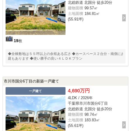
北総鉄道 北国分 徒歩20分
建物面積
99.57㎡
土地面積
184.81㎡
(55.91坪)
19
枚
◆全棟敷地は５５坪以上の余裕ある広さ ◆カースペース２台分・南側にお
庭もあります ◆使い勝手の良い４ＬＤＫプラン
市川市国分6丁目の新築一戸建て
4,690万円
一戸建て
4LDK / 2026年
千葉県市川市国分6丁目
北総鉄道 北国分 徒歩20分
建物面積
98.74㎡
土地面積
183.83㎡
(55.61坪)