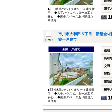
建物
築年
◆ZEH水準のハイクオリティ建売住
宅！ ◆大手ハウスビルダー施工で
1
安心！ ◆南側スペースあり陽当た
り良好！
市川市大和田５丁目 新築全5棟
築一戸建て
check
新築一戸建て
価格
所在
交通
間取
建物
築年
◆ZEH水準のハイクオリティ建売住
宅！ ◆大手ハウスビルダー施工で
1
安心！ ◆南側スペースあり陽当た
り良好！