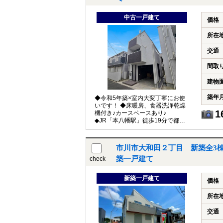
中古一戸建て
価格
所在
交通
間取
建物
築年
◆令和5年築×室内大変丁寧にお使
いです！ ◆床暖房、食器洗浄乾燥
1
機付き♪カースペースあり♪
◆JR「本八幡駅」徒歩19分で都内
へダイレクトアクセス♪
市川市大和田２丁目 新築全3棟
築一戸建て
check
新築一戸建て
価格
所在
交通