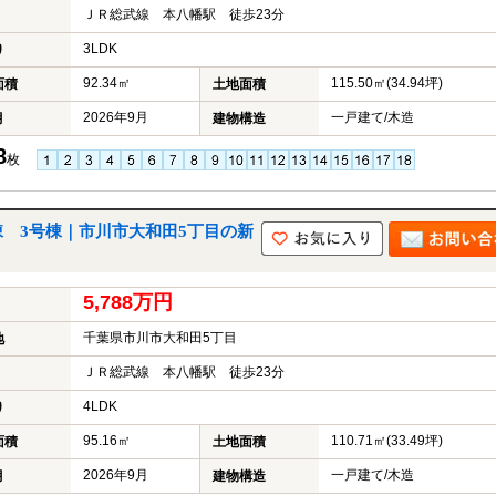
ＪＲ総武線 本八幡駅 徒歩23分
3LDK
り
92.34㎡
115.50㎡(34.94坪)
面積
土地面積
2026年9月
一戸建て/木造
月
建物構造
8
枚
 3号棟｜市川市大和田5丁目の新
5,788万円
千葉県市川市大和田5丁目
地
ＪＲ総武線 本八幡駅 徒歩23分
4LDK
り
95.16㎡
110.71㎡(33.49坪)
面積
土地面積
2026年9月
一戸建て/木造
月
建物構造