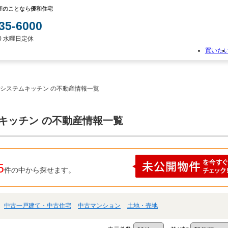
産のことなら優和住宅
35-6000
:00 水曜日定休
買いた
物
件
検
 システムキッチン の不動産情報一覧
索
新
築
ムキッチン の不動産情報一覧
一
戸
建
て
中
5
件の中から探せます。
古
一
戸
建
中古一戸建て・中古住宅
中古マンション
土地・売地
て
土
地