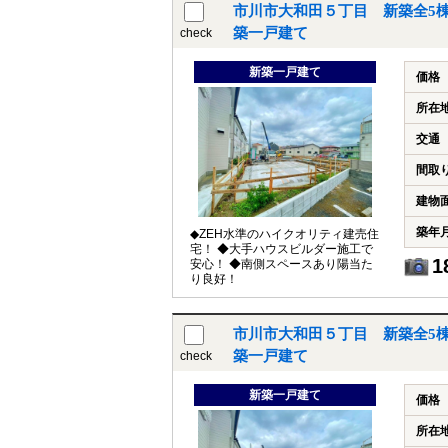
市川市大和田５丁目 新築全5棟
築一戸建て
check
新築一戸建て
価格
所在
交通
間取
建物
築年
◆ZEH水準のハイクオリティ建売住
宅！ ◆大手ハウスビルダー施工で
1
安心！ ◆南側スペースあり陽当た
り良好！
市川市大和田５丁目 新築全5棟
築一戸建て
check
新築一戸建て
価格
所在