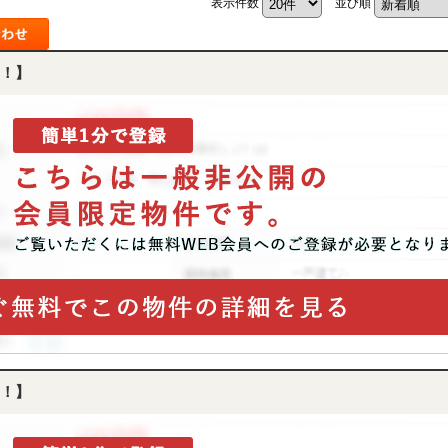
表示件数
並び順
中
古
マ
ン
！】
シ
ョ
ン
市
川
市
松
戸
市
船
橋
市
町
名
か
ら
探
！】
す
学
区
か