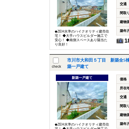
交通
間取
建物
築年
◆ZEH水準のハイクオリティ建売住
宅！ ◆大手ハウスビルダー施工で
1
安心！ ◆南側スペースあり陽当た
り良好！
市川市大和田５丁目 新築全5棟
築一戸建て
check
新築一戸建て
価格
所在
交通
間取
建物
築年
◆ZEH水準のハイクオリティ建売住
宅！ ◆大手ハウスビルダー施工で