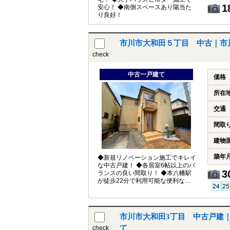
1
安心！ ◆南側スペースあり陽当た
り良好！
市川市大和田５丁目 中古｜市
check
中古一戸建て
価格
所在
交通
間取
建物
築年
◆新規リノベーション施工でキレイ
な中古戸建！ ◆各居室6帖以上のバ
3
ランスの良い間取り！ ◆本八幡駅
が徒歩22分で利用可能な便利な立
地！
市川市大和田3丁目 中古戸建
て
check