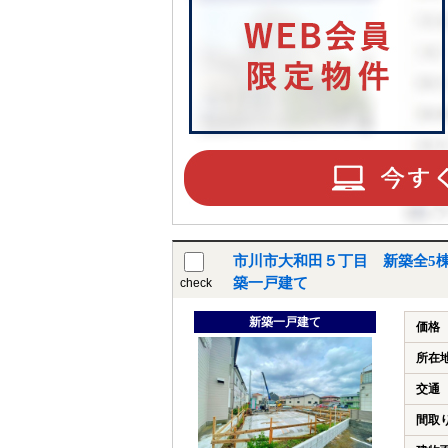
市川市大和田５丁目 新築全5棟
築一戸建て
check
新築一戸建て
価格
所在
交通
間取