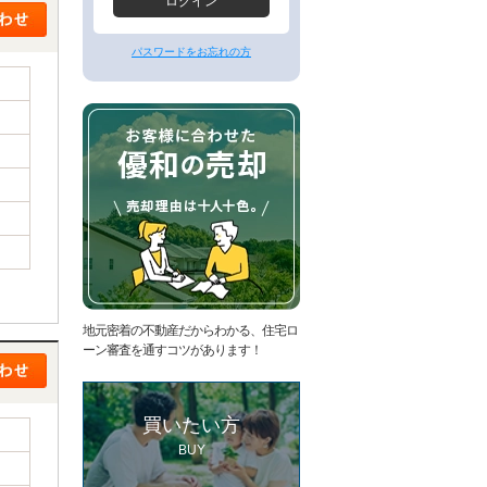
ー
ログイン
ジ
へ
パスワードをお忘れの方
地元密着の不動産だからわかる、住宅ロ
ーン審査を通すコツがあります！
買いたい方
BUY