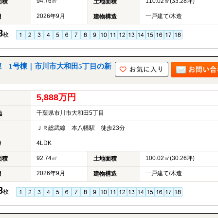
94.76㎡
110.02㎡(33.28坪)
面積
土地面積
産
2026年9月
一戸建て/木造
月
建物構造
購
入
8
枚
専
門
ペ
ー
 1号棟｜市川市大和田5丁目の新
ジ
へ
5,888万円
千葉県市川市大和田5丁目
地
ＪＲ総武線 本八幡駅 徒歩23分
4LDK
り
92.74㎡
100.02㎡(30.26坪)
面積
土地面積
2026年9月
一戸建て/木造
月
建物構造
8
枚