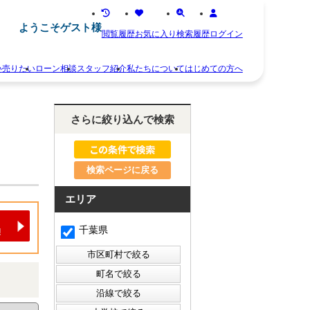
ようこそゲスト様
閲覧履歴
お気に入り
検索履歴
ログイン
い
売りたい
ローン相談
スタッフ紹介
私たちについて
はじめての方へ
離
お
婚
知
さらに絞り込んで検索
不
ら
動
せ
産
ス
相
タ
続
検索ページに戻る
ッ
空
フ
き
紹
エリア
家
介
住
お
千葉県
み
客
替
様
え
の
早
声
く
会
売
社
り
概