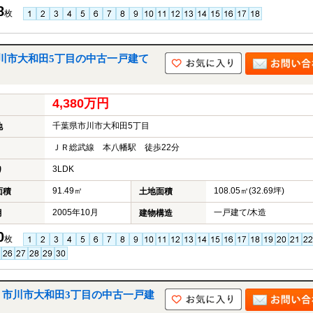
8
枚
川市大和田5丁目の中古一戸建て
4,380万円
千葉県市川市大和田5丁目
地
ＪＲ総武線 本八幡駅 徒歩22分
3LDK
り
91.49㎡
108.05㎡(32.69坪)
面積
土地面積
2005年10月
一戸建て/木造
月
建物構造
0
枚
｜市川市大和田3丁目の中古一戸建