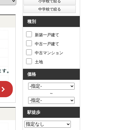
た
要
い
代
住
表
宅
挨
種別
ロ
拶
ー
キ
新築一戸建て
ン
ッ
滞
ズ
中古一戸建て
納
コ
売
ー
中古マンション
却
ナ
コ
ー
土地
ラ
ア
ム
ク
価格
売
セ
却
ス
実
お
績
問
～
売
合
却
せ
の
来
駅徒歩
流
店
れ
予
仲
約
介
LINE