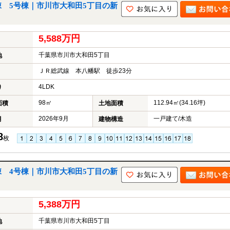
 5号棟｜市川市大和田5丁目の新
5,588万円
千葉県市川市大和田5丁目
地
ＪＲ総武線 本八幡駅 徒歩23分
4LDK
り
98㎡
112.94㎡(34.16坪)
面積
土地面積
2026年9月
一戸建て/木造
月
建物構造
8
枚
 4号棟｜市川市大和田5丁目の新
5,388万円
千葉県市川市大和田5丁目
地