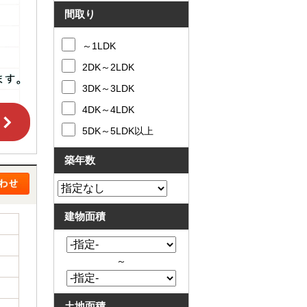
と
問合
間取り
買
せ
取
～1LDK
の
違
2DK～2LDK
い
売
3DK～3LDK
却
時
4DK～4LDK
の
5DK～5LDK以上
諸
費
用
築年数
高
く
売
る
建物面積
ポ
イ
ン
ト
～
必
要
な
土地面積
書