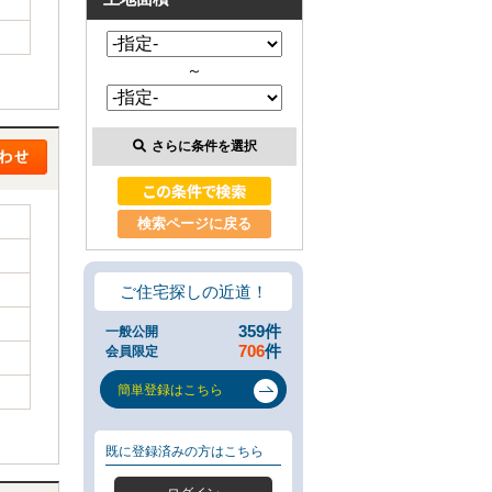
類
と
は
～
無
料
売
却
さらに条件を選択
相
談
そ
の
検索ページに戻る
場
で
AI
ご住宅探しの近道！
査
定
359
件
一般公開
不
706
件
会員限定
動
産
簡単登録はこちら
売
却
専
既に登録済みの方はこちら
門
ペ