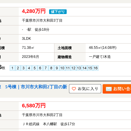
4,280万円
値下がり
千葉県市川市大和田3丁目
地
- -駅 徒歩18分
3LDK
り
71.38㎡
46.55㎡(14.08坪)
面積
土地面積
2023年6月
一戸建て/木造
月
建物構造
6
枚
 5号棟｜市川市大和田2丁目の新
6,580万円
千葉県市川市大和田2丁目
地
ＪＲ総武線 本八幡駅 徒歩17分