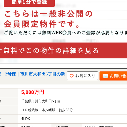
ら
探
す
月々
返済
6万
円
月々
返済
7万
円
月々
返済
8万
 2号棟｜市川市大和田5丁目の新
円
月々
返済
9万
5,888万円
円
千葉県市川市大和田5丁目
月々
地
返済
ＪＲ総武線 本八幡駅 徒歩23分
10
万円
4LDK
り
不
動