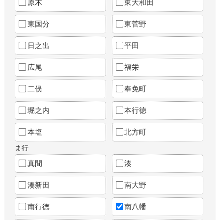
原木
東大和田
東国分
東菅野
日之出
平田
広尾
福栄
二俣
奉免町
堀之内
本行徳
本塩
北方町
ま行
真間
湊
湊新田
南大野
南行徳
南八幡