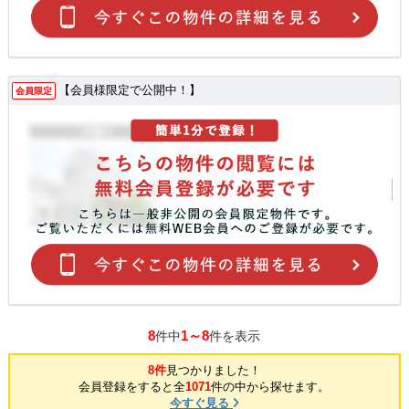
【会員様限定で公開中！】
会員限定
8
1～8
件中
件を表示
8件
見つかりました！
会員登録をすると全
1071
件の中から探せます。
今すぐ見る