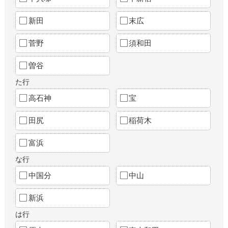
新田
末広
菅野
須和田
曽谷
た行
高石神
宝
田尻
稲荷木
富浜
な行
中国分
中山
新浜
は行