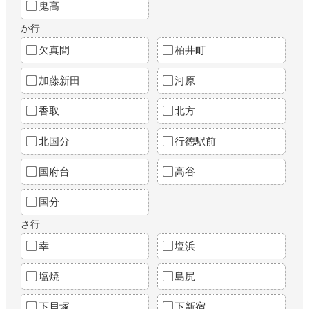
鬼高
か行
欠真間
柏井町
加藤新田
河原
香取
北方
北国分
行徳駅前
国府台
高谷
国分
さ行
幸
塩浜
塩焼
島尻
下貝塚
下新宿