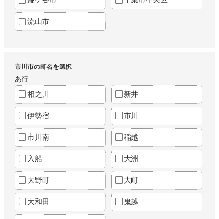
流山市
市川市の町名を選択
あ行
相之川
新井
伊勢宿
市川
市川南
稲越
入船
大洲
大野町
大町
大和田
鬼越