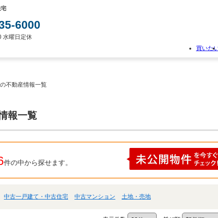
住宅
35-6000
:00 水曜日定休
買いた
物
件
検
 の不動産情報一覧
索
新
築
産情報一覧
一
戸
建
て
中
6
件の中から探せます。
古
一
戸
建
中古一戸建て・中古住宅
中古マンション
土地・売地
て
土
地