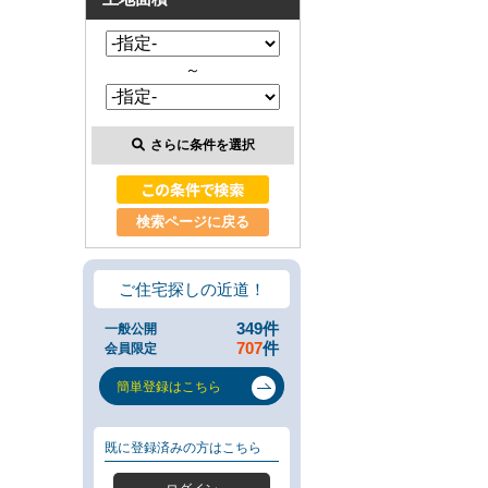
類
と
は
～
無
料
売
却
さらに条件を選択
相
談
そ
の
検索ページに戻る
場
で
AI
ご住宅探しの近道！
査
定
349
件
一般公開
不
707
件
会員限定
動
産
簡単登録はこちら
売
却
専
既に登録済みの方はこちら
門
ペ