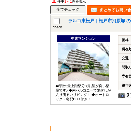
1
件中
1～1
件を表示
ラルゴ東松戸｜松戸市河原塚 
check
中古マンション
価格
所在
交通
間取
専有
築年
◆8階の最上階部分で眺望が良い部
屋です♪ ◆南バルコニーで陽射しが
2
入り明るいリビング！ ◆オートロ
ック・宅配BOX付き！