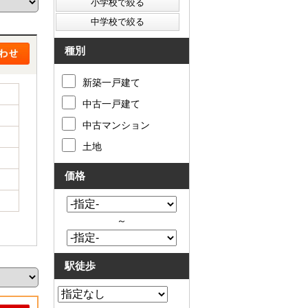
た
要
い
代
住
表
宅
挨
種別
ロ
拶
ー
キ
新築一戸建て
ン
ッ
滞
ズ
中古一戸建て
納
コ
売
ー
中古マンション
却
ナ
コ
ー
土地
ラ
ア
ム
ク
価格
売
セ
却
ス
実
お
績
問
～
売
合
却
せ
の
来
駅徒歩
流
店
れ
予
仲
約
介
LINE