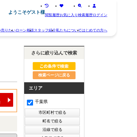
ようこそゲスト様
閲覧履歴
お気に入り
検索履歴
ログイン
い
売りたい
ローン相談
スタッフ紹介
私たちについて
はじめての方へ
離
お
婚
知
さらに絞り込んで検索
不
ら
動
せ
産
ス
相
タ
続
検索ページに戻る
ッ
空
フ
き
紹
エリア
家
介
住
お
千葉県
み
客
替
様
え
の
早
声
く
会
売
社
り
概