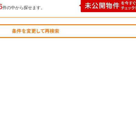
6
ら
件の中から探せます。
探
す
月々
返済
6万
円
月々
返済
7万
円
月々
返済
8万
円
月々
返済
9万
円
月々
返済
10
万円
不
動