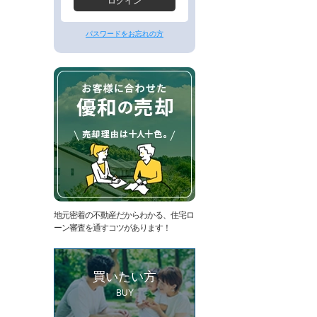
ー
ログイン
ジ
へ
パスワードをお忘れの方
地元密着の不動産だからわかる、住宅ロ
ーン審査を通すコツがあります！
買いたい方
BUY