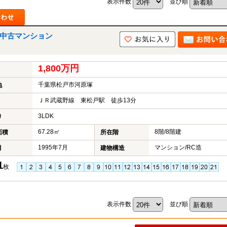
表示件数
並び順
中
古
マ
ン
の中古マンション
シ
ョ
ン
1,800万円
市
川
千葉県松戸市河原塚
地
市
松
ＪＲ武蔵野線 東松戸駅 徒歩13分
戸
3LDK
市
り
船
67.28㎡
8階/8階建
面積
所在階
橋
市
1995年7月
マンション/RC造
月
建物構造
町
名
1
枚
か
ら
探
す
表示件数
並び順
学
区
か