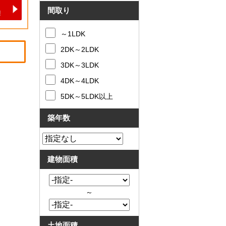
と
問合
間取り
買
せ
取
～1LDK
の
違
2DK～2LDK
い
売
3DK～3LDK
却
時
4DK～4LDK
の
5DK～5LDK以上
諸
費
用
築年数
高
く
売
る
建物面積
ポ
イ
ン
ト
～
必
要
な
土地面積
書