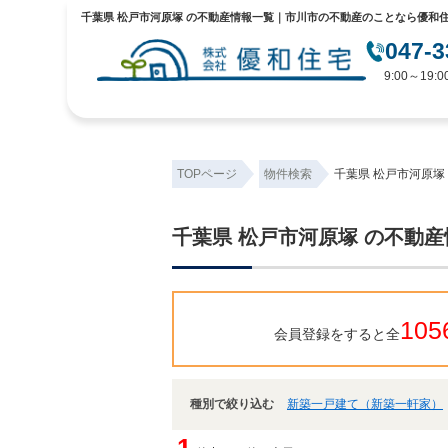
千葉県 松戸市河原塚 の不動産情報一覧｜市川市の不動産のことなら優和
047-3
9:00～19
TOPページ
物件検索
千葉県 松戸市河原塚
千葉県 松戸市河原塚 の不動
105
会員登録をすると全
種別で絞り込む
新築一戸建て（新築一軒家）