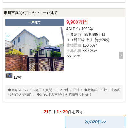
市川市真間5丁目の中古一戸建て
9,900万円
一戸建て
4SLDK / 1992年
千葉県市川市真間5丁目
ＪＲ総武線 市川 徒歩20分
建物面積
163.68㎡
土地面積
330.05㎡
(99.84坪)
17
枚
◆セキスイハイム施工！真間エリアの中古戸建！ ◆敷地約100坪、建物約
49坪の大型物件！ ◆約30坪の南庭付きで陽当り良好！
21
1～20
件中
件を表示
次の20件>>