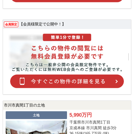
【会員様限定で公開中！】
会員限定
市川市真間1丁目の土地
5,990万円
土地
千葉県市川市真間1丁目
京成本線 市川真間 徒歩3分
36.15坪(165.7万円 /坪)