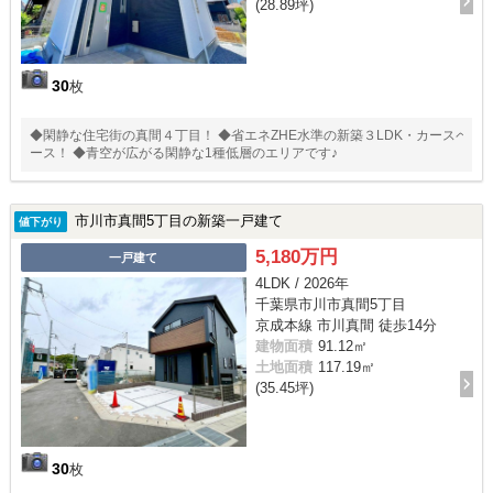
(28.89坪)
30
枚
◆閑静な住宅街の真間４丁目！ ◆省エネZHE水準の新築３LDK・カースペ
ース！ ◆青空が広がる閑静な1種低層のエリアです♪
市川市真間5丁目の新築一戸建て
値下がり
5,180万円
一戸建て
4LDK / 2026年
千葉県市川市真間5丁目
京成本線 市川真間 徒歩14分
建物面積
91.12㎡
土地面積
117.19㎡
(35.45坪)
30
枚