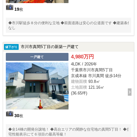
19
枚
◆市川駅徒歩８分の便利な立地 ◆前面道路は安心の公道面です ◆建築条件
なし
市川市真間5丁目の新築一戸建て
値下がり
4,980万円
一戸建て
4LDK / 2026年
千葉県市川市真間5丁目
京成本線 市川真間 徒歩14分
建物面積
93.8㎡
土地面積
121.16㎡
(36.65坪)
30
枚
◆全14棟の開発分譲地！ ◆高台エリアの閑静な住宅地の真間5丁目！ ◆住
宅性能表示にて６項目の最高等級！