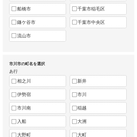
船橋市
千葉市稲毛区
鎌ケ谷市
千葉市中央区
流山市
市川市の町名を選択
あ行
相之川
新井
伊勢宿
市川
市川南
稲越
入船
大洲
大野町
大町