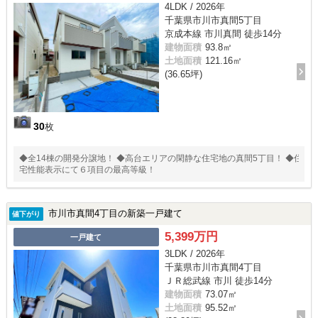
4LDK / 2026年
千葉県市川市真間5丁目
京成本線 市川真間 徒歩14分
建物面積
93.8㎡
土地面積
121.16㎡
(36.65坪)
30
枚
◆全14棟の開発分譲地！ ◆高台エリアの閑静な住宅地の真間5丁目！ ◆住
宅性能表示にて６項目の最高等級！
市川市真間4丁目の新築一戸建て
値下がり
5,399万円
一戸建て
3LDK / 2026年
千葉県市川市真間4丁目
ＪＲ総武線 市川 徒歩14分
建物面積
73.07㎡
土地面積
95.52㎡