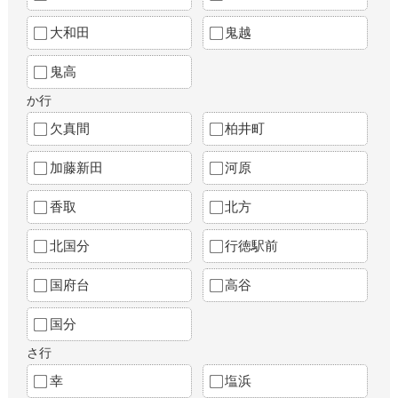
大和田
鬼越
鬼高
か行
欠真間
柏井町
加藤新田
河原
香取
北方
北国分
行徳駅前
国府台
高谷
国分
さ行
幸
塩浜