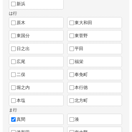
新浜
は行
原木
東大和田
東国分
東菅野
日之出
平田
広尾
福栄
二俣
奉免町
堀之内
本行徳
本塩
北方町
ま行
真間
湊