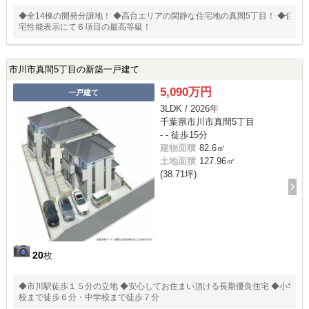
◆全14棟の開発分譲地！ ◆高台エリアの閑静な住宅地の真間5丁目！ ◆住
宅性能表示にて６項目の最高等級！
市川市真間5丁目の新築一戸建て
5,090万円
一戸建て
3LDK / 2026年
千葉県市川市真間5丁目
- - 徒歩15分
建物面積
82.6㎡
土地面積
127.96㎡
(38.71坪)
20
枚
◆市川駅徒歩１５分の立地 ◆安心してお住まい頂ける長期優良住宅 ◆小学
校まで徒歩６分・中学校まで徒歩７分