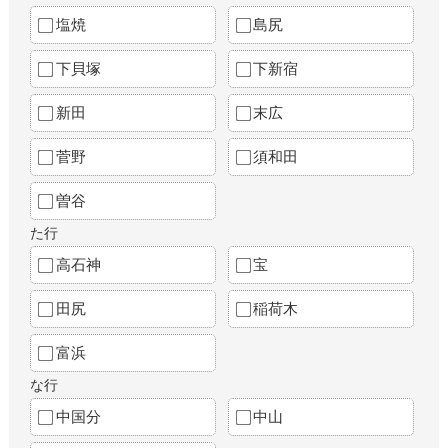
塩焼
島尻
下貝塚
下新宿
新田
末広
菅野
須和田
曽谷
た行
高石神
宝
田尻
稲荷木
富浜
な行
中国分
中山