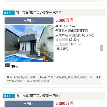
市川市真間5丁目の新築一戸建て
値下がり
5,380万円
一戸建て
4LDK / 2026年
千葉県市川市真間5丁目
京成本線 市川真間 徒歩14分
建物面積
87.32㎡
土地面積
118.15㎡
(35.74坪)
30
枚
◆全14棟の開発分譲地！ ◆高台エリアの閑静な住宅地の真間5丁目！ ◆住
宅性能表示にて６項目の最高等級！
市川市真間5丁目の新築一戸建て
値下がり
5,380万円
一戸建て