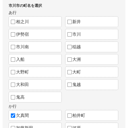
市川市の町名を選択
あ行
相之川
新井
伊勢宿
市川
市川南
稲越
入船
大洲
大野町
大町
大和田
鬼越
鬼高
か行
欠真間
柏井町
加藤新田
河原