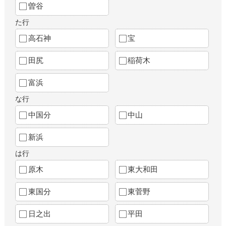
曽谷
た行
高石神
宝
田尻
稲荷木
富浜
な行
中国分
中山
新浜
は行
原木
東大和田
東国分
東菅野
日之出
平田