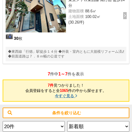
分
建物面積
88.6㎡
土地面積
100.02㎡
(30.26坪)
30
枚
◆東西線「行徳」駅徒歩１４分 ◆外装・室内ともに大規模リフォーム済み
◆前面道路は７．８ｍ幅の公道です
7
1～7
件中
件を表示
7件
見つかりました！
会員登録をすると全
1065
件の中から探せます。
今すぐ見る
条件を絞り込む