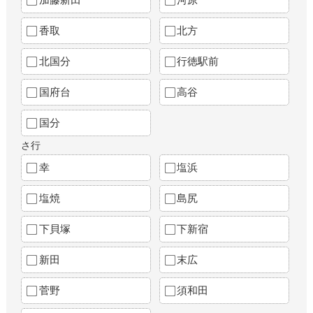
香取
北方
北国分
行徳駅前
国府台
高谷
国分
さ行
幸
塩浜
塩焼
島尻
下貝塚
下新宿
新田
末広
菅野
須和田