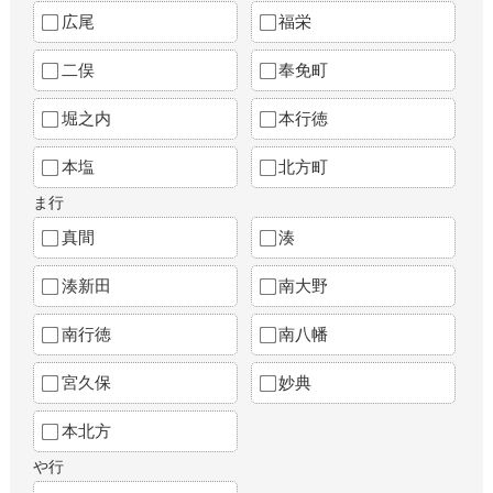
広尾
福栄
二俣
奉免町
堀之内
本行徳
本塩
北方町
ま行
真間
湊
湊新田
南大野
南行徳
南八幡
宮久保
妙典
本北方
や行