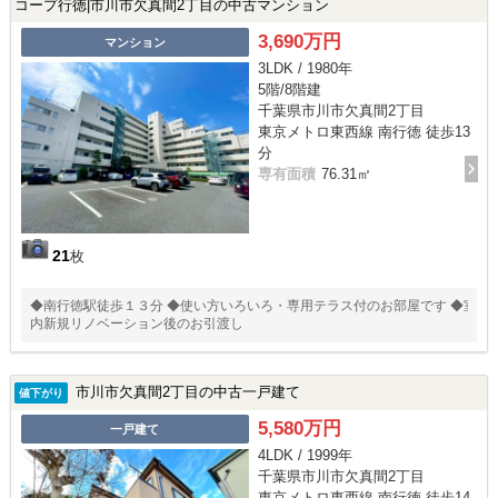
コープ行徳|市川市欠真間2丁目の中古マンション
3,690万円
マンション
3LDK / 1980年
5階/8階建
千葉県市川市欠真間2丁目
東京メトロ東西線 南行徳 徒歩13
分
専有面積
76.31㎡
21
枚
◆南行徳駅徒歩１３分 ◆使い方いろいろ・専用テラス付のお部屋です ◆室
内新規リノベーション後のお引渡し
市川市欠真間2丁目の中古一戸建て
値下がり
5,580万円
一戸建て
4LDK / 1999年
千葉県市川市欠真間2丁目
東京メトロ東西線 南行徳 徒歩14