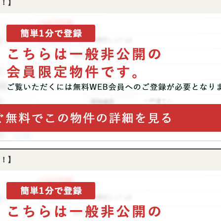
！】
！】