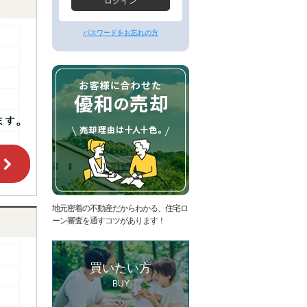
ー
ログイン
ジ
へ
パスワードをお忘れの方
地元密着の不動産だからわかる、住宅ロ
ーン審査を通すコツがあります！
買いたい方
BUY