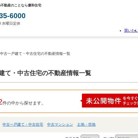
の不動産のことなら優和住宅
35-6000
:00 水曜日定休
買いた
物
件
検
 中古一戸建て・中古住宅の不動産情報一覧
索
新
築
戸建て・中古住宅の不動産情報一覧
一
戸
建
て
中
2
件の中から探せます。
古
一
戸
建
中古一戸建て・中古住宅
中古マンション
土地・売地
て
土
地