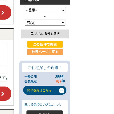
類
と
は
～
無
料
売
却
さらに条件を選択
相
談
そ
の
検索ページに戻る
場
で
AI
ご住宅探しの近道！
査
定
355
件
一般公開
不
707
件
会員限定
動
産
簡単登録はこちら
売
却
専
既に登録済みの方はこちら
門
ペ