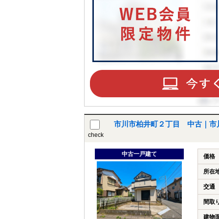
市川市柏井町２丁目 中古｜市
check
中古一戸建て
価格
所在
交通
間取
建物