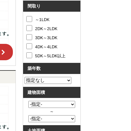
と
問合
間取り
買
せ
取
～1LDK
の
違
2DK～2LDK
い
売
3DK～3LDK
却
時
4DK～4LDK
の
5DK～5LDK以上
諸
費
用
築年数
高
く
売
る
建物面積
ポ
イ
ン
ト
～
必
要
な
土地面積
書