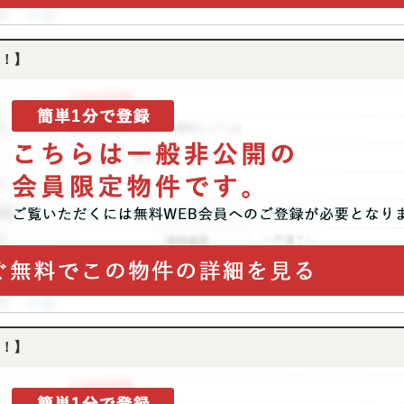
！】
！】