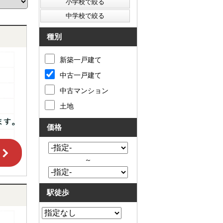
た
要
い
代
住
表
宅
挨
種別
ロ
拶
ー
キ
新築一戸建て
ン
ッ
滞
ズ
中古一戸建て
納
コ
売
ー
中古マンション
却
ナ
コ
ー
土地
ラ
ア
ム
ク
価格
売
セ
却
ス
実
お
績
問
～
売
合
却
せ
の
来
駅徒歩
流
店
れ
予
仲
約
介
LINE