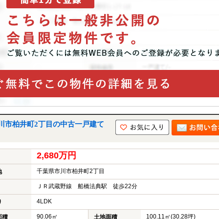
川市柏井町2丁目の中古一戸建て
2,680万円
千葉県市川市柏井町2丁目
地
ＪＲ武蔵野線 船橋法典駅 徒歩22分
4LDK
り
90.06㎡
100.11㎡(30.28坪)
面積
土地面積