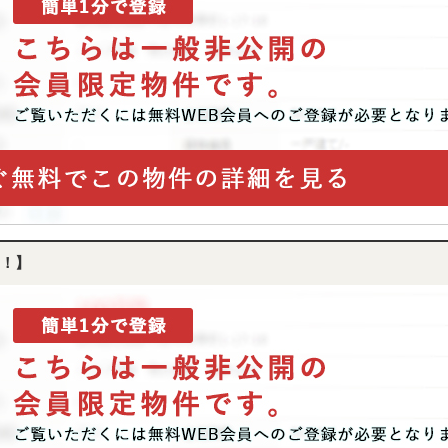
ら
探
す
月々
返済
6万
円
月々
返済
7万
円
月々
返済
8万
！】
円
月々
返済
9万
円
月々
返済
10
万円
不
動