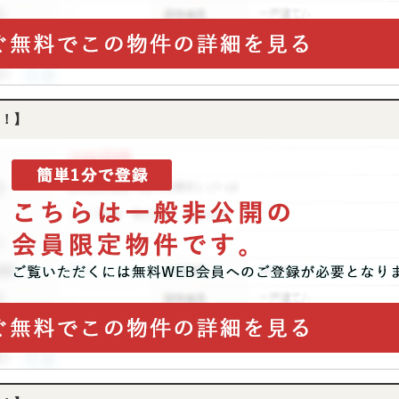
産
購
入
専
門
ペ
ー
！】
ジ
へ