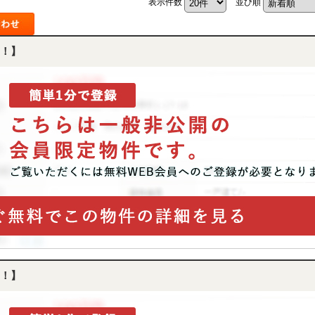
表示件数
並び順
中
古
マ
ン
！】
シ
ョ
ン
市
川
市
松
戸
市
船
橋
市
町
名
か
ら
探
！】
す
学
区
か