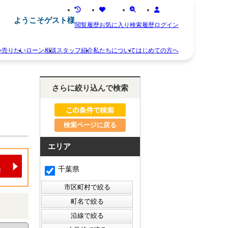
ようこそゲスト様
閲覧履歴
お気に入り
検索履歴
ログイン
い
売りたい
ローン相談
スタッフ紹介
私たちについて
はじめての方へ
離
お
婚
知
さらに絞り込んで検索
不
ら
動
せ
産
ス
相
タ
続
検索ページに戻る
ッ
空
フ
き
紹
エリア
家
介
住
お
千葉県
み
客
替
様
え
の
早
声
く
会
売
社
り
概