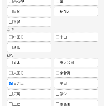
高石神
宝
田尻
稲荷木
富浜
な行
中国分
中山
新浜
は行
原木
東大和田
東国分
東菅野
日之出
平田
広尾
福栄
二俣
奉免町