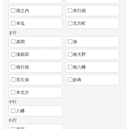
堀之内
本行徳
本塩
北方町
ま行
真間
湊
湊新田
南大野
南行徳
南八幡
宮久保
妙典
本北方
や行
八幡
わ行