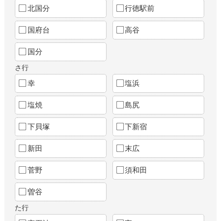
北国分
行徳駅前
国府台
高谷
国分
さ行
幸
塩浜
塩焼
島尻
下貝塚
下新宿
新田
末広
菅野
須和田
曽谷
た行