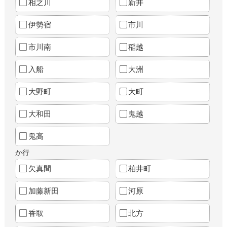
相之川
新井
伊勢宿
市川
市川南
稲越
入船
大洲
大野町
大町
大和田
鬼越
鬼高
か行
欠真間
柏井町
加藤新田
河原
香取
北方