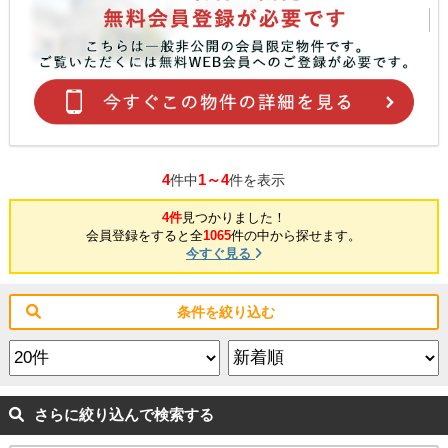
4
1～4
件中
件を表示
4件
見つかりました！
会員登録をすると全
1065
件の中から探せます。
今すぐ見る
条件を絞り込む
さらに絞り込んで検索する