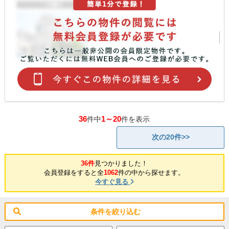
36
1～20
件中
件を表示
次の20件>>
36件
見つかりました！
会員登録をすると全
1062
件の中から探せます。
今すぐ見る
条件を絞り込む