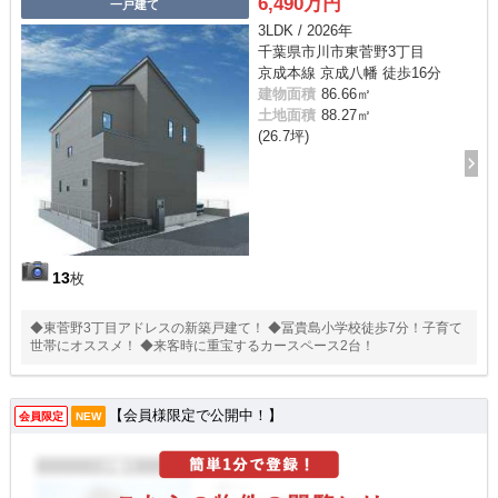
6,490万円
一戸建て
3LDK / 2026年
千葉県市川市東菅野3丁目
京成本線 京成八幡 徒歩16分
建物面積
86.66㎡
土地面積
88.27㎡
(26.7坪)
13
枚
◆東菅野3丁目アドレスの新築戸建て！ ◆冨貴島小学校徒歩7分！子育て
世帯にオススメ！ ◆来客時に重宝するカースペース2台！
【会員様限定で公開中！】
会員限定
NEW