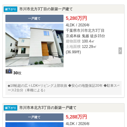
市川市北方3丁目の新築一戸建て
値下がり
5,280万円
一戸建て
4LDK / 2026年
千葉県市川市北方3丁目
京成本線 鬼越 徒歩15分
建物面積
100.4㎡
土地面積
122.29㎡
(36.99坪)
30
枚
◆18帖超の広々LDK×リビング上部吹抜 ◆安心の地盤保証20年 ◆駐車スペ
ース2台分（車種による）
市川市本北方3丁目の新築一戸建て
値下がり
5,288万円
一戸建て
4LDK / 2026年