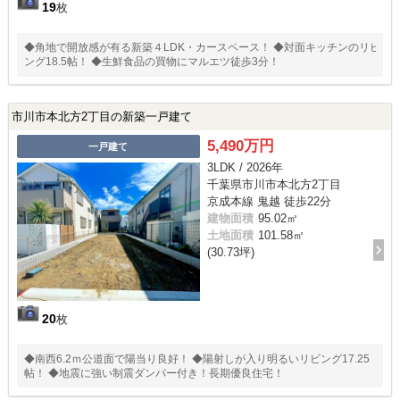
19
枚
◆角地で開放感が有る新築４LDK・カースペース！ ◆対面キッチンのリビ
ング18.5帖！ ◆生鮮食品の買物にマルエツ徒歩3分！
市川市本北方2丁目の新築一戸建て
5,490万円
一戸建て
3LDK / 2026年
千葉県市川市本北方2丁目
京成本線 鬼越 徒歩22分
建物面積
95.02㎡
土地面積
101.58㎡
(30.73坪)
20
枚
◆南西6.2ｍ公道面で陽当り良好！ ◆陽射しが入り明るいリビング17.25
帖！ ◆地震に強い制震ダンパー付き！長期優良住宅！