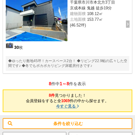
千葉県市川市本北方3丁目
京成本線 鬼越 徒歩19分
建物面積
108.12㎡
土地面積
153.77㎡
(46.52坪)
30
枚
◆ゆったり敷地45坪！カースペース2台！ ◆リビング22.9帖の広々した空
間です♪ ◆冬でもポカポカリビング床暖房付きです♪
8
1～8
件中
件を表示
8件
見つかりました！
会員登録をすると全
1069
件の中から探せます。
今すぐ見る
条件を絞り込む