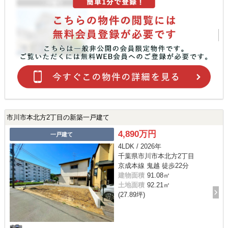
市川市本北方2丁目の新築一戸建て
4,890万円
一戸建て
4LDK / 2026年
千葉県市川市本北方2丁目
京成本線 鬼越 徒歩22分
建物面積
91.08㎡
土地面積
92.21㎡
(27.89坪)