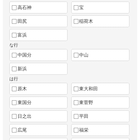
高石神
宝
田尻
稲荷木
富浜
な行
中国分
中山
新浜
は行
原木
東大和田
東国分
東菅野
日之出
平田
広尾
福栄