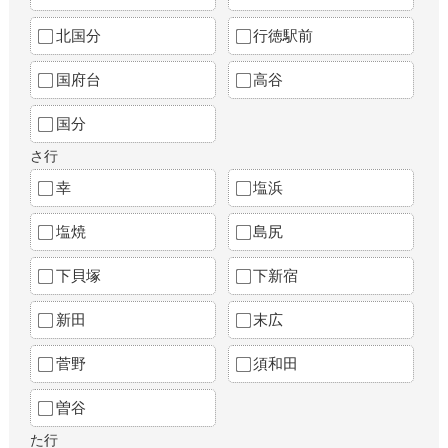
北国分
行徳駅前
国府台
高谷
国分
さ行
幸
塩浜
塩焼
島尻
下貝塚
下新宿
新田
末広
菅野
須和田
曽谷
た行