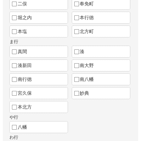
二俣
奉免町
堀之内
本行徳
本塩
北方町
ま行
真間
湊
湊新田
南大野
南行徳
南八幡
宮久保
妙典
本北方
や行
八幡
わ行