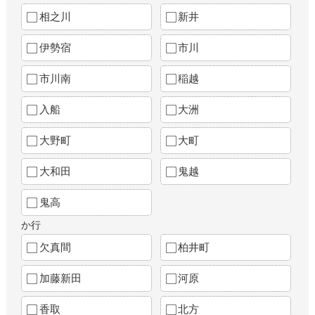
相之川
新井
伊勢宿
市川
市川南
稲越
入船
大洲
大野町
大町
大和田
鬼越
鬼高
か行
欠真間
柏井町
加藤新田
河原
香取
北方