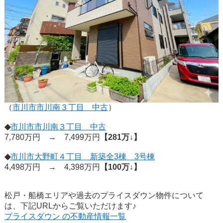
（
市川市市川南３丁目 中古
）
◆
市川市市川南３丁目 中古
7,780万円 → 7,499万円
【281万↓】
◆
市川市大野町４丁目 新築全3棟 3号棟
4,498万円 → 4,398万円
【100万↓】
松戸・船橋エリアや過去のプライスダウン物件について
は、下記URLからご覧いただけます♪
プライスダウン の不動産情報一覧