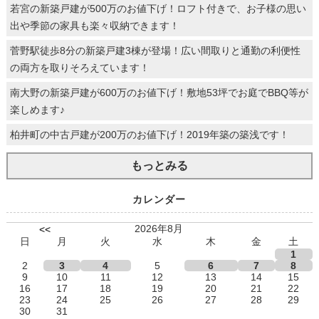
若宮の新築戸建が500万のお値下げ！ロフト付きで、お子様の思い
出や季節の家具も楽々収納できます！
菅野駅徒歩8分の新築戸建3棟が登場！広い間取りと通勤の利便性
の両方を取りそろえています！
南大野の新築戸建が600万のお値下げ！敷地53坪でお庭でBBQ等が
楽しめます♪
柏井町の中古戸建が200万のお値下げ！2019年築の築浅です！
もっとみる
カレンダー
2026年8月
<<
日
月
火
水
木
金
土
1
2
3
4
5
6
7
8
9
10
11
12
13
14
15
16
17
18
19
20
21
22
23
24
25
26
27
28
29
30
31