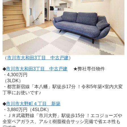
（
市川市大和田3丁目 中古戸建
）
◆
市川市大和田3丁目 中古戸建
★弊社専任物件
・4,300万円
・都営新宿線「本八幡」駅徒歩17分 ！令和5年築×室内大変
丁寧にお使いです♪
◆
市川市大野町４丁目 新築
・3,880万円（4SLDK）
・ＪＲ武蔵野線「市川大野」駅徒歩15分 ！エコジョーズや
全室ペアガラス、アルミ樹脂複合サッシ完備で省エネ性も