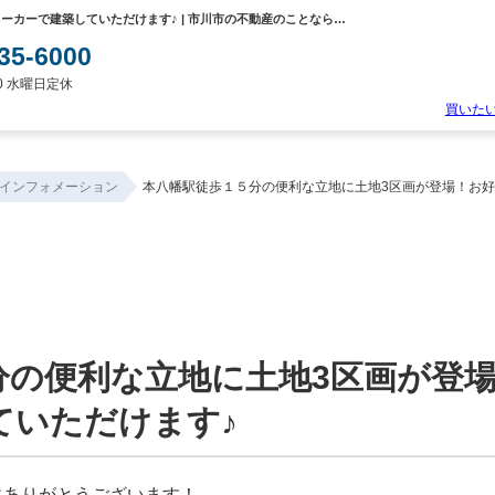
本八幡駅徒歩１５分の便利な立地に土地3区画が登場！お好きなハウスメーカーで建築していただけます♪ | 市川市の不動産のことなら優和住宅
35-6000
:00 水曜日定休
買いた
物
件
インフォメーション
本八幡駅徒歩１５分の便利な立地に土地3区画が登場！お好
検
索
新
築
一
戸
建
て
中
分の便利な立地に土地3区画が登
古
一
戸
ていただけます♪
建
て
土
地
にありがとうございます！