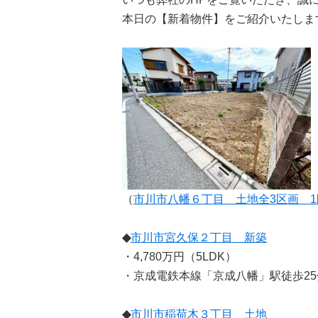
本日の【新着物件】をご紹介いたしま
（
市川市八幡６丁目 土地全3区画 1
◆
市川市宮久保２丁目 新築
・4,780万円（5LDK）
・京成電鉄本線「京成八幡」駅徒歩25
◆
市川市稲荷木３丁目 土地