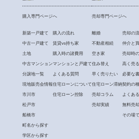
購入専門ページへ
売却専門ページへ
新築一戸建て
購入の流れ
離婚
売却の
中古一戸建て
賃貸vs持ち家
不動産相続
仲介と
土地
購入時の諸費用
空き家
売却時
中古マンション
マンションと戸建て
住み替え
高く売
分譲地一覧
よくある質問
早く売りたい
必要な
現地販売会情報
住宅ローンについて
住宅ローン滞納
契約の
市川市
住宅ローン控除
売却コラム
よくあ
松戸市
売却実績
無料売
船橋市
その場で
町名から探す
学区から探す