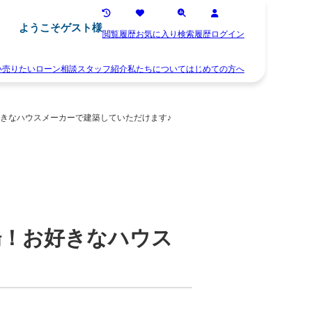
ようこそゲスト様
閲覧履歴
お気に入り
検索履歴
ログイン
い
売りたい
ローン相談
スタッフ紹介
私たちについて
はじめての方へ
離
お
婚
知
きなハウスメーカーで建築していただけます♪
不
ら
動
せ
産
ス
相
タ
続
ッ
空
フ
き
紹
家
介
住
お
場！お好きなハウス
み
客
替
様
え
の
早
声
く
会
売
社
り
概