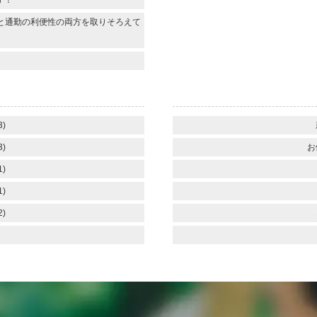
す！
と通勤の利便性の両方を取りそろえて
3)
3)
お
1)
1)
2)