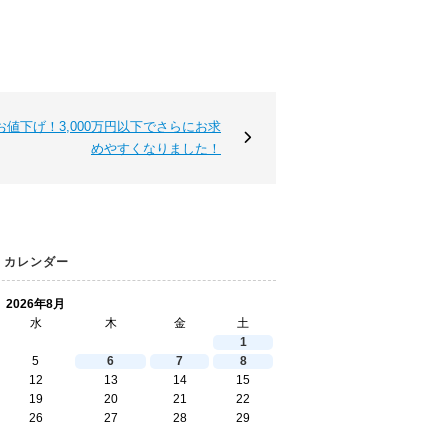
類
と
は
無
料
売
却
お値下げ！3,000万円以下でさらにお求
相
めやすくなりました！
談
そ
の
場
で
AI
カレンダー
査
定
2026年8月
不
動
水
木
金
土
産
1
売
5
6
7
8
却
12
13
14
15
専
19
20
21
22
門
26
27
28
29
ペ