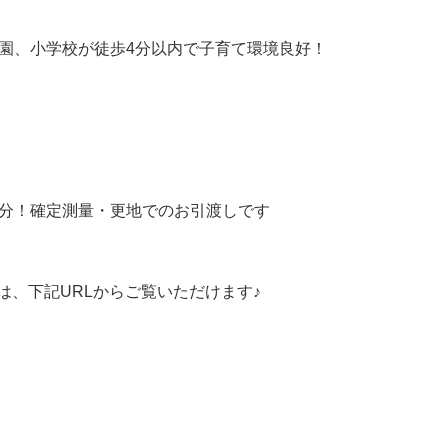
ら
探
稚園、小学校が徒歩4分以内で子育て環境良好！
す
月々
返済
6万
円
月々
返済
7万
円
2分！確定測量・更地でのお引渡しです
月々
返済
8万
円
月々
は、下記URLからご覧いただけます♪
返済
9万
円
月々
返済
10
万円
不
動