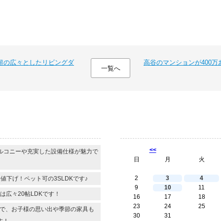
産
購
入
専
門
ペ
ー
帖超の広々としたリビングダ
高谷のマンションが400万
一覧へ
ジ
へ
】
<<
ルコニーや充実した設備仕様が魅力で
日
月
火
2
3
4
値下げ！ペット可の3SLDKです♪
9
10
11
は広々20帖LDKです！
16
17
18
23
24
25
きで、お子様の思い出や季節の家具も
30
31