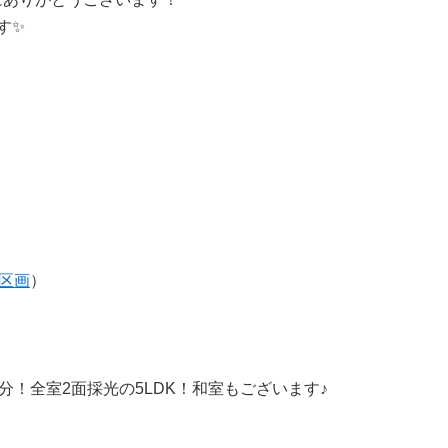
中
す✨
古
マ
ン
シ
ョ
ン
市
川
市
松
戸
市
船
橋
区画
）
市
町
名
か
ら
探
分！全室2面採光の5LDK！和室もございます♪
す
学
区
か