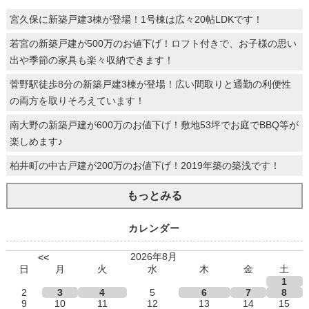
宮久保に新築戸建3棟が登場！1号棟は広々20帖LDKです！
若宮の新築戸建が500万のお値下げ！ロフト付きで、お子様の思い
出や季節の家具も楽々収納できます！
菅野駅徒歩8分の新築戸建3棟が登場！広い間取りと通勤の利便性
の両方を取りそろえています！
南大野の新築戸建が600万のお値下げ！敷地53坪でお庭でBBQ等が
楽しめます♪
柏井町の中古戸建が200万のお値下げ！2019年築の築浅です！
もっとみる
カレンダー
2026年8月
<<
日
月
火
水
木
金
土
1
2
3
4
5
6
7
8
9
10
11
12
13
14
15