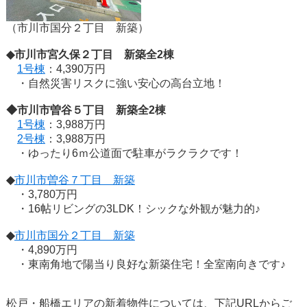
（市川市国分２丁目 新築）
◆市川市宮久保２丁目 新築全2棟
1号棟
：4,390万円
・自然災害リスクに強い安心の高台立地！
◆市川市曽谷５丁目 新築全2棟
1号棟
：3,988万円
2号棟
：3,988万円
・ゆったり6ｍ公道面で駐車がラクラクです！
◆
市川市曽谷７丁目 新築
・3,780万円
・16帖リビングの3LDK！シックな外観が魅力的♪
◆
市川市国分２丁目 新築
・4,890万円
・東南角地で陽当り良好な新築住宅！全室南向きです♪
松戸・船橋エリアの新着物件については、下記URLからご