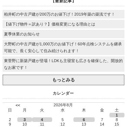
【最新記事】
柏井町の中古戸建が200万のお値下げ！2019年築の築浅です！
【値下げ物件＝訳あり？】価格変更になる理由とは
夏季休業のお知らせ
大野町の中古戸建が1,000万のお値下げ！60年点検システムを継承
可能で、長く安心して住み続けられます！
東菅野に新築戸建が登場！LDKも主寝室も広さを確保した、開放的
なお家です！
もっとみる
カレンダー
2026年8月
<<
日
月
火
水
木
金
土
1
2
3
4
5
6
7
8
9
10
11
12
13
14
15