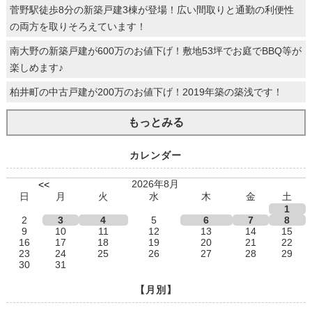
菅野駅徒歩8分の新築戸建3棟が登場！広い間取りと通勤の利便性
の両方を取りそろえています！
南大野の新築戸建が600万のお値下げ！敷地53坪でお庭でBBQ等が
楽しめます♪
柏井町の中古戸建が200万のお値下げ！2019年築の築浅です！
もっとみる
カレンダー
2026年8月
<<
日
月
火
水
木
金
土
1
2
3
4
5
6
7
8
9
10
11
12
13
14
15
16
17
18
19
20
21
22
23
24
25
26
27
28
29
30
31
【月別】