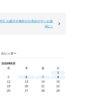
類
と
は
無
件】お庭付き物件がお求めやすいお値
料
売
段に♪
却
相
談
そ
の
場
カレンダー
で
AI
2026年8月
査
水
木
金
土
定
1
不
動
5
6
7
8
産
12
13
14
15
売
19
20
21
22
却
26
27
28
29
専
門
ペ