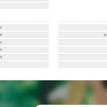
1)
3)
お
1)
1)
2)