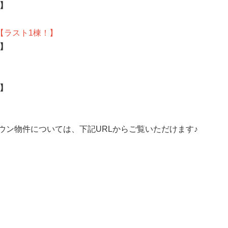
↓】
ら
探
す
【ラスト1棟！】
月々
返済
↓】
6万
円
月々
返済
↓】
7万
円
月々
返済
8万
ウン物件については、下記URLからご覧いただけます♪
円
月々
返済
9万
円
月々
返済
10
万円
不
動