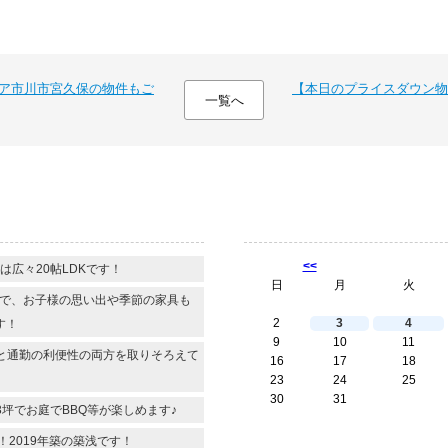
産
購
入
専
ア市川市宮久保の物件もご
【本日のプライスダウン物
門
一覧へ
ペ
ー
ジ
へ
】
<<
は広々20帖LDKです！
日
月
火
きで、お子様の思い出や季節の家具も
2
3
4
す！
9
10
11
と通勤の利便性の両方を取りそろえて
16
17
18
23
24
25
30
31
3坪でお庭でBBQ等が楽しめます♪
！2019年築の築浅です！