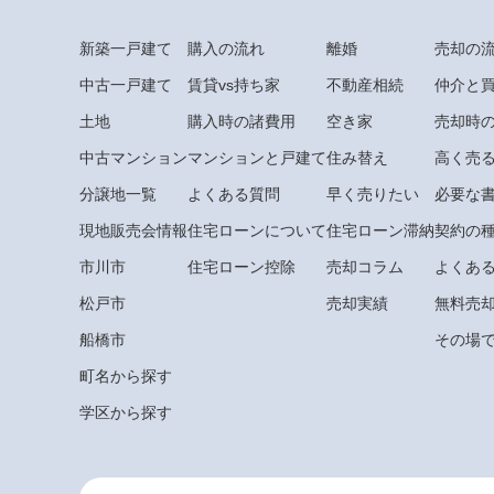
新築一戸建て
購入の流れ
離婚
売却の
中古一戸建て
賃貸vs持ち家
不動産相続
仲介と
土地
購入時の諸費用
空き家
売却時
中古マンション
マンションと戸建て
住み替え
高く売
分譲地一覧
よくある質問
早く売りたい
必要な
現地販売会情報
住宅ローンについて
住宅ローン滞納
契約の
市川市
住宅ローン控除
売却コラム
よくあ
松戸市
売却実績
無料売
船橋市
その場で
町名から探す
学区から探す