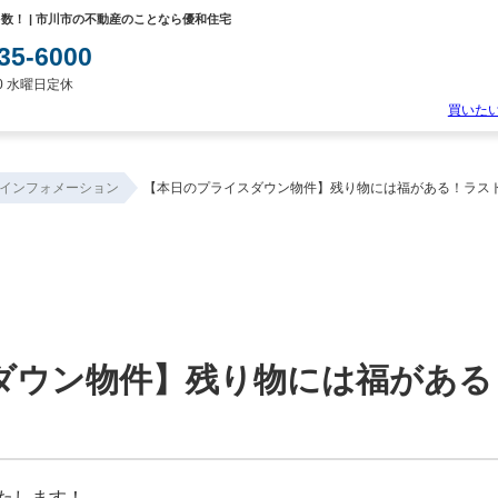
！ | 市川市の不動産のことなら優和住宅
35-6000
:00 水曜日定休
買いた
物
件
インフォメーション
【本日のプライスダウン物件】残り物には福がある！ラス
検
索
新
築
一
戸
建
て
中
ダウン物件】残り物には福がある
古
一
戸
建
て
土
地
たします！