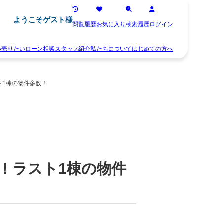
ようこそゲスト様
閲覧履歴
お気に入り
検索履歴
ログイン
い
売りたい
ローン相談
スタッフ紹介
私たちについて
はじめての方へ
離
お
婚
知
ト1棟の物件多数！
不
ら
動
せ
産
ス
相
タ
続
ッ
空
フ
き
紹
家
介
住
お
！ラスト1棟の物件
み
客
替
様
え
の
早
声
く
会
売
社
り
概