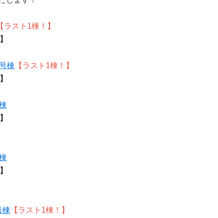
中
古
マ
【ラスト1棟！】
ン
↓】
シ
ョ
ン
号棟
【ラスト1棟！】
市
川
↓】
市
松
戸
棟
市
↓】
船
橋
市
町
名
棟
か
↓】
ら
探
す
学
区
号棟
【ラスト1棟！】
か