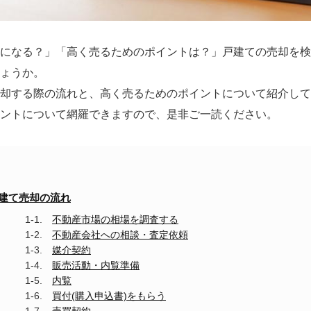
ら
探
す
月々
になる？」「高く売るためのポイントは？」戸建ての売却を検
返済
ょうか。
6万
円
却する際の流れと、高く売るためのポイントについて紹介して
月々
返済
ントについて網羅できますので、是非ご一読ください。
7万
円
月々
返済
8万
円
建て売却の流れ
月々
返済
不動産市場の相場を調査する
9万
不動産会社への相談・査定依頼
円
月々
媒介契約
返済
販売活動・内覧準備
10
内覧
万円
買付(購入申込書)をもらう
不
動