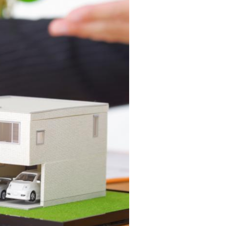
た
要
い
代
住
表
宅
挨
ロ
拶
ー
キ
ン
ッ
滞
ズ
納
コ
売
ー
却
ナ
コ
ー
ラ
ア
ム
ク
売
セ
却
ス
実
お
績
問
売
合
却
せ
の
来
流
店
れ
予
仲
約
介
LINE