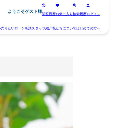
ようこそゲスト様
閲覧履歴
お気に入り
検索履歴
ログイン
い
売りたい
ローン相談
スタッフ紹介
私たちについて
はじめての方へ
離
お
婚
知
不
ら
動
せ
産
ス
相
タ
続
ッ
空
フ
き
紹
家
介
住
お
み
客
替
様
え
の
早
声
く
会
売
社
り
概