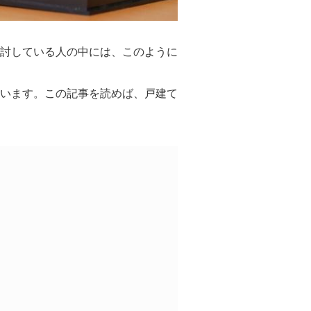
と
問合
買
せ
取
の
討している人の中には、このように
違
い
売
います。この記事を読めば、戸建て
却
時
の
諸
費
用
高
く
売
る
ポ
イ
ン
ト
必
要
な
書