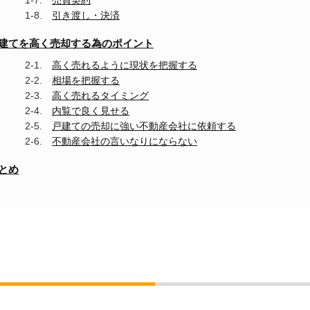
売買契約
産
引き渡し・決済
購
入
建てを高く売却する為のポイント
専
門
高く売れるように現状を把握する
ペ
相場を把握する
ー
高く売れるタイミング
ジ
内覧で良く見せる
へ
戸建ての売却に強い不動産会社に依頼する
不動産会社の言いなりにならない
とめ