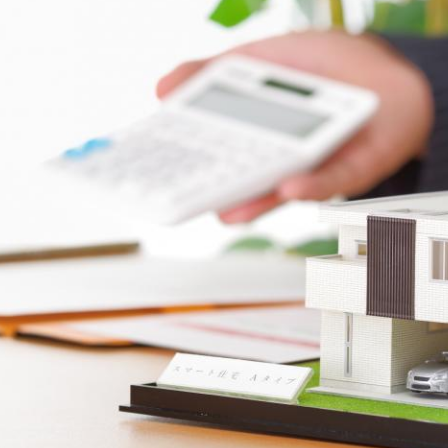
中
古
マ
ン
シ
ョ
ン
市
川
市
松
戸
市
船
橋
市
町
名
か
ら
探
す
学
区
か