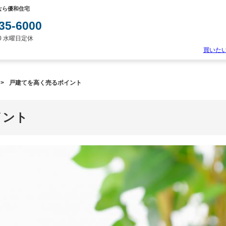
なら優和住宅
35-6000
:00 水曜日定休
買いた
物
件
>
戸建てを高く売るポイント
検
索
新
イント
築
一
戸
建
て
中
古
一
戸
建
て
土
地