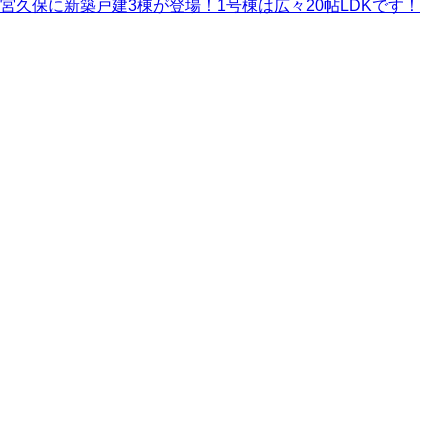
宮久保に新築戸建3棟が登場！1号棟は広々20帖LDKです！