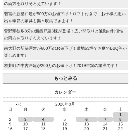
の両方を取りそろえています！
若宮の新築戸建が500万のお値下げ！ロフト付きで、お子様の思い
出や季節の家具も楽々収納できます！
菅野駅徒歩8分の新築戸建3棟が登場！広い間取りと通勤の利便性
の両方を取りそろえています！
南大野の新築戸建が600万のお値下げ！敷地53坪でお庭でBBQ等が
楽しめます♪
柏井町の中古戸建が200万のお値下げ！2019年築の築浅です！
もっとみる
カレンダー
2026年8月
<<
日
月
火
水
木
金
土
1
2
3
4
5
6
7
8
9
10
11
12
13
14
15
16
17
18
19
20
21
22