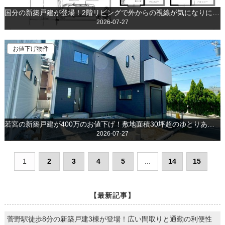
国分の新築戸建が登場！2階リビングで外からの視線が気になりにくく、のびのびお過ごしいただけます！
2026-07-27
お値下げ物件
若宮の新築戸建が400万のお値下げ！敷地面積30坪超のゆとりある空間です
2026-07-27
1
2
3
4
5
...
14
15
【最新記事】
菅野駅徒歩8分の新築戸建3棟が登場！広い間取りと通勤の利便性