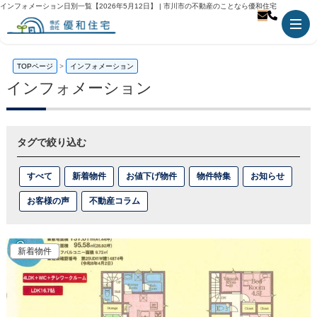
インフォメーション日別一覧【2026年5月12日】 | 市川市の不動産のことなら優和住宅
TOPページ
インフォメーション
インフォメーション
タグで絞り込む
すべて
新着物件
お値下げ物件
物件特集
お知らせ
お客様の声
不動産コラム
新着物件