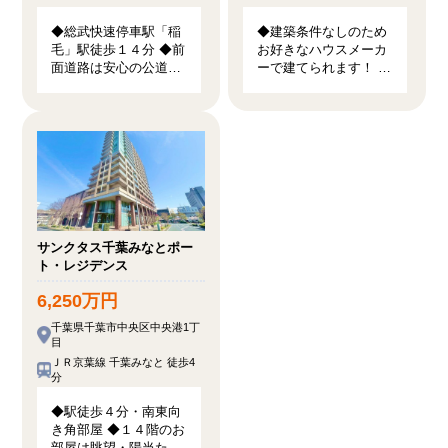
◆総武快速停車駅「稲
◆建築条件なしのため
毛」駅徒歩１４分 ◆前
お好きなハウスメーカ
面道路は安心の公道面
ーで建てられます！ ◆
です ◆断熱等級５・
複数路線が利用可能で
ZEH水準の高性能住宅
通勤通学に便利！ ◆更
です
地・造成工事後の引渡
しで余計な費用がかか
りません！
サンクタス千葉みなとポー
ト・レジデンス
6,250万円
千葉県千葉市中央区中央港1丁
目
ＪＲ京葉線 千葉みなと 徒歩4
分
◆駅徒歩４分・南東向
き角部屋 ◆１４階のお
部屋は眺望・陽当た