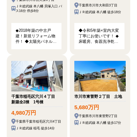
千葉県市川市大和田3丁目
ＪＲ総武線 本八幡 貝塚入口 バ
ス16分 停歩8分
ＪＲ総武線 本八幡 徒歩18分
◆2018年築の中古戸
◆令和5年築×室内大変
建！新規リフォーム物
丁寧にお使いです！ ◆
件！ ◆太陽光パネル設
床暖房、食器洗浄乾燥
置で地球と家計に優し
機付き♪カースペース
いオール電化住宅！ ◆
あり♪ ◆JR「本八幡
幼稚園、小中学校徒歩
駅」徒歩19分で都内へ
8分以内で子育て環境
ダイレクトアクセス♪
良好！
千葉市稲毛区穴川４丁目
市川市東菅野２丁目 土地
新築全2棟 1号棟
5,680万円
4,980万円
千葉県市川市東菅野2丁目
千葉県千葉市稲毛区穴川4丁目
ＪＲ総武線 本八幡 徒歩17分
ＪＲ総武線 稲毛 徒歩14分