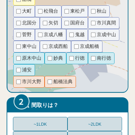
大町
松飛台
東松戸
秋山
北国分
矢切
国府台
市川真間
菅野
京成八幡
鬼越
京成中山
東中山
京成西船
京成船橋
原木中山
妙典
行徳
南行徳
浦安
市川大野
船橋法典
間取りは？
~1LDK
~2LDK