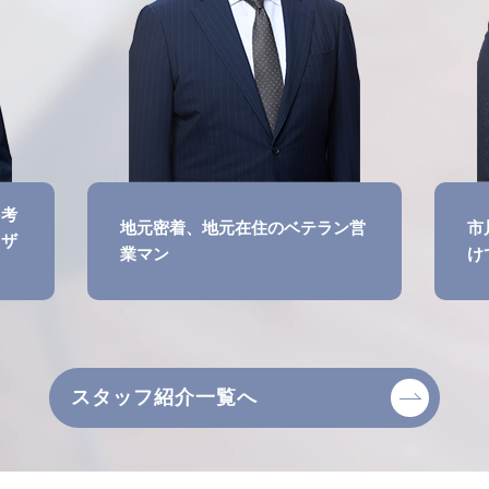
を考
地元密着、地元在住のベテラン営
市
イザ
業マン
け
スタッフ紹介一覧へ