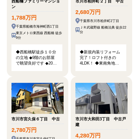
西船橋ファミリーマンショ
市川市柏井町２丁目 中古
ン
2,680万円
1,788万円
千葉県市川市柏井町2丁目
千葉県船橋市海神町西1丁目
ＪＲ武蔵野線 船橋法典 徒歩22
分
東京メトロ東西線 西船橋 徒歩
9分
◆西船橋駅徒歩１０分
◆新規内装リフォーム
の立地 ◆9階のお部屋
完了！ロフト付きの
で眺望良好です ◆2020
4LDK！ ◆東南角地！
年に内装リノベーショ
陽当り・開放感良好で
ン済みです♪
す！ ◆小学校徒歩2分
で子育て世帯にオスス
メ！
市川市宮久保６丁目 中古
市川市大和田3丁目 中古戸
建
2,780万円
4,280万円
千葉県市川市宮久保6丁目