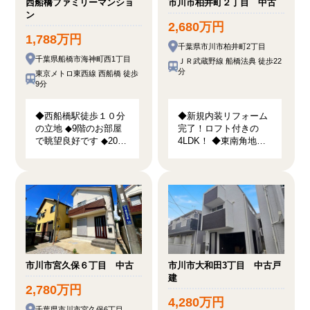
西船橋ファミリーマンショ
市川市柏井町２丁目 中古
ン
2,680万円
1,788万円
千葉県市川市柏井町2丁目
千葉県船橋市海神町西1丁目
ＪＲ武蔵野線 船橋法典 徒歩22
分
東京メトロ東西線 西船橋 徒歩
9分
◆西船橋駅徒歩１０分
◆新規内装リフォーム
の立地 ◆9階のお部屋
完了！ロフト付きの
で眺望良好です ◆2020
4LDK！ ◆東南角地！
年に内装リノベーショ
陽当り・開放感良好で
ン済みです♪
す！ ◆小学校徒歩2分
で子育て世帯にオスス
メ！
市川市宮久保６丁目 中古
市川市大和田3丁目 中古戸
建
2,780万円
4,280万円
千葉県市川市宮久保6丁目