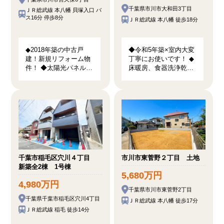
千葉県市川市大和田3丁目
ＪＲ総武線 本八幡 貝塚入口 バ
ス16分 停歩8分
ＪＲ総武線 本八幡 徒歩18分
◆2018年築の中古戸
◆令和5年築×室内大変
建！新規リフォーム物
丁寧にお使いです！ ◆
件！ ◆太陽光パネル設
床暖房、食器洗浄乾燥
置で地球と家計に優し
機付き♪カースペース
いオール電化住宅！ ◆
あり♪ ◆JR「本八幡
幼稚園、小中学校徒歩
駅」徒歩19分で都内へ
8分以内で子育て環境
ダイレクトアクセス♪
良好！
千葉市稲毛区穴川４丁目
市川市東菅野２丁目 土地
新築全2棟 1号棟
5,680万円
4,980万円
千葉県市川市東菅野2丁目
千葉県千葉市稲毛区穴川4丁目
ＪＲ総武線 本八幡 徒歩17分
ＪＲ総武線 稲毛 徒歩14分