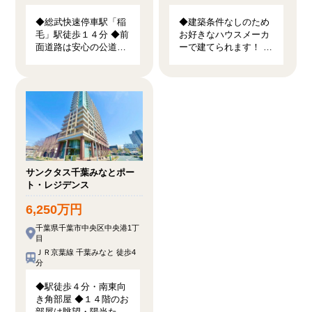
◆総武快速停車駅「稲
◆建築条件なしのため
毛」駅徒歩１４分 ◆前
お好きなハウスメーカ
面道路は安心の公道面
ーで建てられます！ ◆
です ◆断熱等級５・
複数路線が利用可能で
ZEH水準の高性能住宅
通勤通学に便利！ ◆更
です
地・造成工事後の引渡
しで余計な費用がかか
りません！
サンクタス千葉みなとポー
ト・レジデンス
6,250万円
千葉県千葉市中央区中央港1丁
目
ＪＲ京葉線 千葉みなと 徒歩4
分
◆駅徒歩４分・南東向
き角部屋 ◆１４階のお
部屋は眺望・陽当た