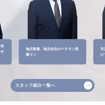
を考
地元密着、地元在住のベテラン営
市
イザ
業マン
け
スタッフ紹介一覧へ