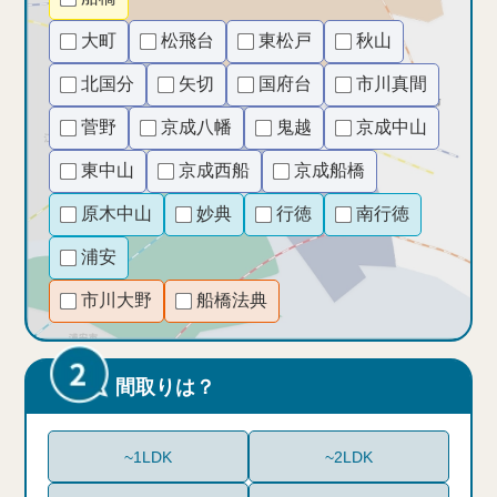
大町
松飛台
東松戸
秋山
北国分
矢切
国府台
市川真間
菅野
京成八幡
鬼越
京成中山
東中山
京成西船
京成船橋
原木中山
妙典
行徳
南行徳
浦安
市川大野
船橋法典
間取りは？
~1LDK
~2LDK